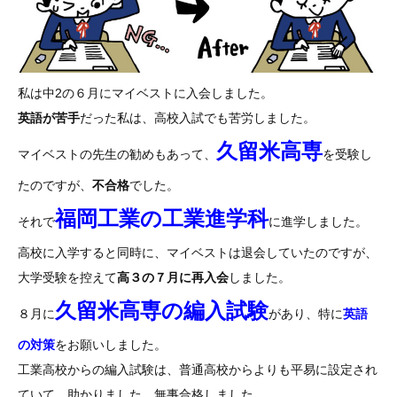
私は中2の６月にマイベストに入会しました。
英語が苦手
だった私は、高校入試でも苦労しました。
久留米高専
マイベストの先生の勧めもあって、
を受験し
たのですが、
不合格
でした。
福岡工業の工業進学科
それで
に進学しました。
高校に入学すると同時に、マイベストは退会していたのですが、
大学受験を控えて
高３の７月に再入会
しました。
久留米高専の編入試験
８月に
があり、特に
英語
の対策
をお願いしました。
工業高校からの編入試験は、普通高校からよりも平易に設定され
ていて、助かりました。無事合格しました。