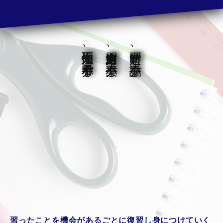
人不知而不慍、不亦君子乎
有朋自遠方来、不亦楽乎。
学而時習之、不亦説乎。
習ったことを機会があるごとに復習し身につけていく