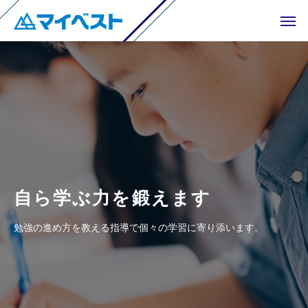
自
ら
学
ぶ
力
を
鍛
え
ま
す
勉強の進め方を教える指導で個々の学習に寄り添います。