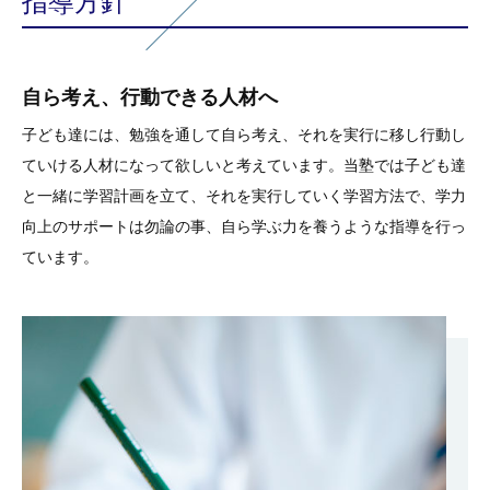
指導方針
入塾までの流れ
料金案内
自ら考え、行動できる人材へ
小学生・中学生・高校生・受験生歓迎！
自らの学習計画に合わせた受講スタイル
子ども達には、勉強を通して自ら考え、それを実行に移し行動し
当塾では、無料体験学習を行っています。入塾前に一緒に勉強に
当塾では、子ども達と一緒に学習計画を立てる方針の為、基本受
ていける人材になって欲しいと考えています。当塾では子ども達
取り組んでいく仲間として、講師や塾の雰囲気をしっかりと知っ
講料はひと月の総時間での料金となっています。また、希望者に
と一緒に学習計画を立て、それを実行していく学習方法で、学力
て頂けたらと思います。まずは、お気軽にお問い合わせ下さい！
は考査対策補習や実力テスト対策、春期・夏期・冬期講習など行
向上のサポートは勿論の事、自ら学ぶ力を養うような指導を行っ
っています。
ています。