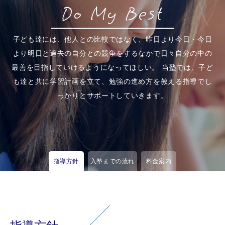
Do My Best
子ども達には、他人との比較ではなく、昨日より今日・今日
より明日と過去の自分との競争をするなかで日々自分の中の
最善を目指していけるようになってほしい。
当塾では、子ど
も達と共に学習計画を立て、勉強の進め方を教える指導でし
っかりとサポートしていきます。
指導方針
入塾までの流れ
料金案内