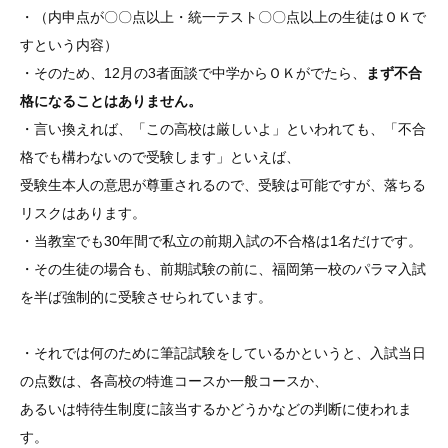
・（内申点が〇〇点以上・統一テスト〇〇点以上の生徒はＯＫで
すという内容）
・そのため、12月の3者面談で中学からＯＫがでたら、
まず不合
格になることはありません。
・言い換えれば、「この高校は厳しいよ」といわれても、「不合
格でも構わないので受験します」といえば、
受験生本人の意思が尊重されるので、受験は可能ですが、落ちる
リスクはあります。
・当教室でも30年間で私立の前期入試の不合格は1名だけです。
・その生徒の場合も、前期試験の前に、福岡第一校のパラマ入試
を半ば強制的に受験させられています。
・それでは何のために筆記試験をしているかというと、入試当日
の点数は、各高校の特進コースか一般コースか、
あるいは特待生制度に該当するかどうかなどの判断に使われま
す。