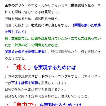
基本のプリント
をする・わかりづらいときは
動画説明
を見る・そ
れでも理解できないときは
質問
する。
理解を深めるため、練習問題を解く。
間違った個所は、
徹底的にやり直しをする。
（問題を解いた軌跡
を残しておく）
例：文章題では、出題を読み取れていたか・立てた式はあってい
たか・計算のどこで間違えたかなど。
間違えた個所を正確に把握
し、類似問題が出たら、必ず正解でき
るようにする。
・「速く」
を実現するためには
計算や文章読解の
スピードのトレーニング
をする。（マイベスト
では
百ます計算や速聴
を実践しています）
日頃の学習から常に時間を意識すること。
自分なりの終了予定時間を目標にし、達成していくこと。
・「自力で」
を実現するためには