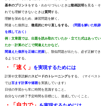
基本のプリント
をする・わかりづらいときは
動画説明
を見る・そ
れでも理解できないときは
質問
する。
理解を深めるため、練習問題を解く。
間違った個所は、
徹底的にやり直しをする。
（問題を解いた軌跡
を残しておく）
例：文章題では、出題を読み取れていたか・立てた式はあってい
たか・計算のどこで間違えたかなど。
間違えた個所を正確に把握
し、類似問題が出たら、必ず正解でき
るようにする。
・「速く」
を実現するためには
計算や文章読解の
スピードのトレーニング
をする。（マイベスト
では
百ます計算や速聴
を実践しています）
日頃の学習から常に時間を意識すること。
自分なりの終了予定時間を目標にし、達成していくこと。
・「自力で」
を実現するためには