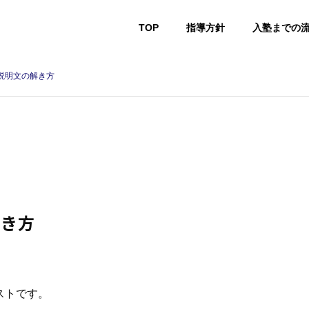
TOP
指導方針
入塾までの
説明文の解き方
解き方
ストです。