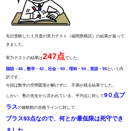
先日受験した１月度の実力テスト（福岡県模試）の結果が返って
きました。
247
点
実力テストの結果は
でした。
国語・46，数学・42，社会・50，理科・54，英語・55
という内
訳です。
今回は数学の空間図形が解けずに、不満が残る結果でした。
9０点プ
しかい、塾の先生から言われている、平均点に対して
ラス
の修猷館の合格ラインに対して、
プラス93点なので、何とか最低限は死守でき
ました。