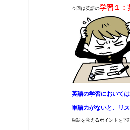
学
習１
：
今回は英語の
英語の学習においては
単語力がないと、リス
単語を覚えるポイントを下